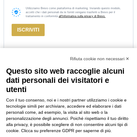
Utilizziamo Brevo come piattaforma di marketing. Inviando questo modulo,
accetti che i dati personali da te forniti vengano trasferiti a Brevo per il
trattamento in conformità
all'Informativa sulla privacy di Brevo.
ISCRIVITI
Rifiuta cookie non necessari ✕
Questo sito web raccoglie alcuni
Marco
Russiz
Area
dati personali dei visitatori e
Felluga
Superiore
Legale
utenti
Via Gorizia, 121
Via Russiz, 7
Termini e
34072 Gradisca
34070 Capriva del
Condizioni
Con il tuo consenso, noi e i nostri partner utilizziamo i cookie e
d’Isonzo (GO)
Friuli (GO)
Privacy Policy
tecnologie simili per archiviare, accedere ed elaborare i dati
T.
+39 048199164
Ufficio T.
+39 335
Codice Etico
personali come, ad esempio, la visita al sito web o la
personalizzazione degli annunci. Poiché rispettiamo il tuo diritto
708 0590
Cookie policy
alla privacy, è possibile scegliere di non consentire alcuni tipi di
Relais T.
+39 331
info@marcofelluga.it
cookie. Clicca su preferenze GDPR per saperne di più.
Seguici
663 6919
rp@marcofelluga.it