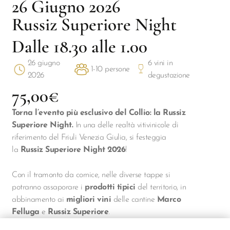
26 Giugno 2026
Russiz Superiore Night
Dalle 18.30 alle 1.00
26 giugno
6 vini in
1-10 persone
2026
degustazione
75,00€
Torna l’evento più esclusivo del Collio: la Russiz
Superiore Night.
In una delle realtà vitivinicole di
riferimento del Friuli Venezia Giulia, si festeggia
la
Russiz Superiore Night 2026
!
Con il tramonto da cornice, nelle diverse tappe si
potranno assaporare i
prodotti tipici
del territorio, in
abbinamento ai
migliori vini
delle cantine
Marco
Felluga
e
Russiz Superiore
.