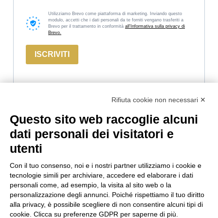
Utilizziamo Brevo come piattaforma di marketing. Inviando questo
modulo, accetti che i dati personali da te forniti vengano trasferiti a
Brevo per il trattamento in conformità
all'Informativa sulla privacy di
Brevo.
ISCRIVITI
Rifiuta cookie non necessari ✕
Questo sito web raccoglie alcuni
Marco
Russiz
Area
dati personali dei visitatori e
Felluga
Superiore
Legale
utenti
Via Gorizia, 121
Via Russiz, 7
Termini e
34072 Gradisca
34070 Capriva del
Condizioni
Con il tuo consenso, noi e i nostri partner utilizziamo i cookie e
d’Isonzo (GO)
Friuli (GO)
Privacy Policy
tecnologie simili per archiviare, accedere ed elaborare i dati
T.
+39 048199164
Ufficio T.
+39 335
Codice Etico
personali come, ad esempio, la visita al sito web o la
personalizzazione degli annunci. Poiché rispettiamo il tuo diritto
708 0590
Cookie policy
alla privacy, è possibile scegliere di non consentire alcuni tipi di
Relais T.
+39 331
info@marcofelluga.it
cookie. Clicca su preferenze GDPR per saperne di più.
663 6919