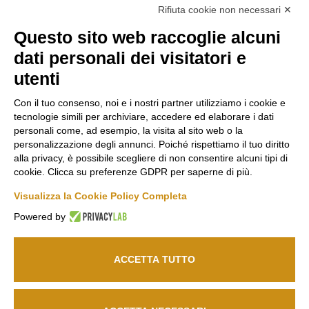
Rifiuta cookie non necessari ✕
Questo sito web raccoglie alcuni
Marco
Russiz
Area
dati personali dei visitatori e
Felluga
Superiore
Legale
utenti
Via Gorizia, 121
Via Russiz, 7
Termini e
34072 Gradisca
34070 Capriva del
Condizioni
Con il tuo consenso, noi e i nostri partner utilizziamo i cookie e
d’Isonzo (GO)
Friuli (GO)
Privacy Policy
tecnologie simili per archiviare, accedere ed elaborare i dati
T.
+39 048199164
Ufficio T.
+39 335
Codice Etico
personali come, ad esempio, la visita al sito web o la
personalizzazione degli annunci. Poiché rispettiamo il tuo diritto
708 0590
Cookie policy
alla privacy, è possibile scegliere di non consentire alcuni tipi di
Relais T.
+39 331
info@marcofelluga.it
cookie. Clicca su preferenze GDPR per saperne di più.
Seguici
663 6919
rp@marcofelluga.it
su
Visualizza la Cookie Policy Completa
relais@russizsuperiore.it
Change Cookie
Powered by
preferences
ACCETTA TUTTO
© 2026
Marco Felluga S.R.L.
P. IVA 00382030310 /
Società agricola Russiz
Superiore S.S.
P. IVA 00357970318 – IT031001B5LEPQ72RS