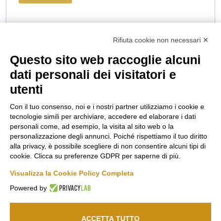
Rifiuta cookie non necessari ✕
Questo sito web raccoglie alcuni
Marco
Russiz
Area
dati personali dei visitatori e
Felluga
Superiore
Legale
utenti
Via Gorizia, 121
Via Russiz, 7
Termini e
34072 Gradisca
34070 Capriva del
Condizioni
Con il tuo consenso, noi e i nostri partner utilizziamo i cookie e
d’Isonzo (GO)
Friuli (GO)
Privacy Policy
tecnologie simili per archiviare, accedere ed elaborare i dati
T.
+39 048199164
Ufficio T.
+39 335
Codice Etico
personali come, ad esempio, la visita al sito web o la
personalizzazione degli annunci. Poiché rispettiamo il tuo diritto
708 0590
Cookie policy
alla privacy, è possibile scegliere di non consentire alcuni tipi di
Relais T.
+39 331
info@marcofelluga.it
cookie. Clicca su preferenze GDPR per saperne di più.
Seguici
663 6919
rp@marcofelluga.it
su
Visualizza la Cookie Policy Completa
relais@russizsuperiore.it
Change Cookie
Powered by
preferences
ACCETTA TUTTO