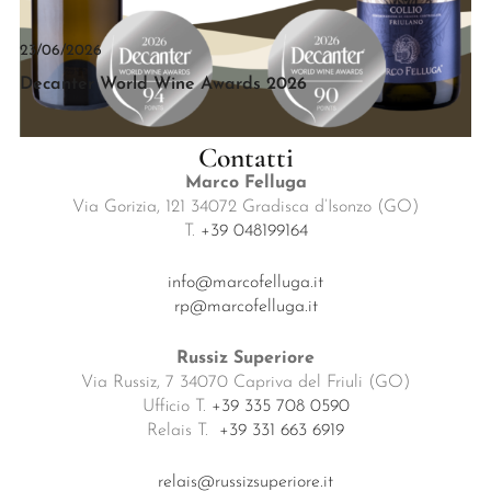
23/06/2026
Decanter World Wine Awards 2026
Contatti
Marco Felluga
Via Gorizia, 121 34072 Gradisca d’Isonzo (GO)
T.
+39 048199164
info@marcofelluga.it
rp@marcofelluga.it
Russiz Superiore
Via Russiz, 7 34070 Capriva del Friuli (GO)
Ufficio T.
+39 335 708 0590
Relais T.
+39 331 663 6919
relais@russizsuperiore.it