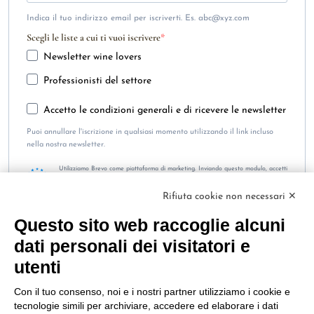
Indica il tuo indirizzo email per iscriverti. Es. abc@xyz.com
Scegli le liste a cui ti vuoi iscrivere
Newsletter wine lovers
Professionisti del settore
Accetto le condizioni generali e di ricevere le newsletter
Puoi annullare l'iscrizione in qualsiasi momento utilizzando il link incluso
nella nostra newsletter.
Utilizziamo Brevo come piattaforma di marketing. Inviando questo modulo, accetti
che i dati personali da te forniti vengano trasferiti a Brevo per il trattamento in
conformità
all'Informativa sulla privacy di Brevo.
Rifiuta cookie non necessari ✕
ISCRIVITI
Questo sito web raccoglie alcuni
dati personali dei visitatori e
utenti
Con il tuo consenso, noi e i nostri partner utilizziamo i cookie e
tecnologie simili per archiviare, accedere ed elaborare i dati