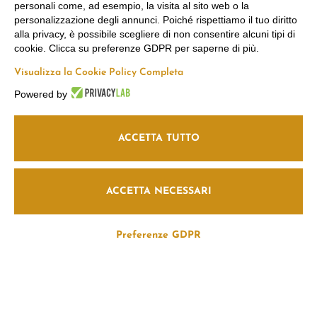
Marco
Russiz
Area Legale
personali come, ad esempio, la visita al sito web o la
personalizzazione degli annunci. Poiché rispettiamo il tuo diritto
Felluga
Superiore
Termini e
alla privacy, è possibile scegliere di non consentire alcuni tipi di
Condizioni
Via Gorizia, 121
Via Russiz, 7 34070
cookie. Clicca su preferenze GDPR per saperne di più.
Privacy Policy
34072 Gradisca
Capriva del Friuli
Visualizza la Cookie Policy Completa
Codice Etico
d’Isonzo (GO)
(GO)
Cookie policy
T.
+39 048199164
Ufficio T.
+39 335
Powered by
708 0590
Seguici su
Relais T.
+39 331
info@marcofelluga.it
ACCETTA TUTTO
663 6919
rp@marcofelluga.it
relais@russizsuperiore.it
Change Cookie
preferences
ACCETTA NECESSARI
Preferenze GDPR
© 2026
Marco Felluga S.R.L.
P. IVA 00382030310 /
Società agricola Russiz
Superiore S.S.
P. IVA 00357970318 – IT031001B5LEPQ72RS
Service operated by Tommasi Wine Hospitality Srl