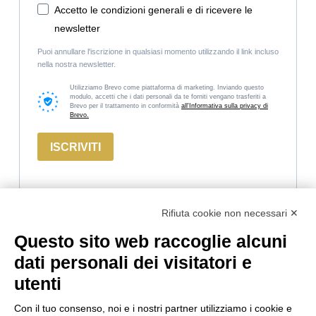
Accetto le condizioni generali e di ricevere le
newsletter
Puoi annullare l'iscrizione in qualsiasi momento utilizzando il link incluso
nella nostra newsletter.
Utilizziamo Brevo come piattaforma di marketing. Inviando questo
modulo, accetti che i dati personali da te forniti vengano trasferiti a
Brevo per il trattamento in conformità
all'Informativa sulla privacy di
Brevo.
ISCRIVITI
Rifiuta cookie non necessari ✕
Questo sito web raccoglie alcuni
Marco
Russiz
Area
dati personali dei visitatori e
Felluga
Superiore
Legale
utenti
Via Gorizia, 121
Via Russiz, 7
Termini e
34072 Gradisca
34070 Capriva del
Condizioni
Con il tuo consenso, noi e i nostri partner utilizziamo i cookie e