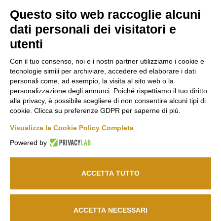
Questo sito web raccoglie alcuni
Marco
Russiz
Area
dati personali dei visitatori e
Felluga
Superiore
Legale
utenti
Via Gorizia, 121
Via Russiz, 7
Termini e
34072 Gradisca
34070 Capriva del
Condizioni
Con il tuo consenso, noi e i nostri partner utilizziamo i cookie e
d’Isonzo (GO)
Friuli (GO)
Privacy Policy
tecnologie simili per archiviare, accedere ed elaborare i dati
T.
+39 048199164
Ufficio T.
+39 335
Codice Etico
personali come, ad esempio, la visita al sito web o la
personalizzazione degli annunci. Poiché rispettiamo il tuo diritto
708 0590
Cookie policy
alla privacy, è possibile scegliere di non consentire alcuni tipi di
Relais T.
+39 331
info@marcofelluga.it
cookie. Clicca su preferenze GDPR per saperne di più.
Seguici
663 6919
rp@marcofelluga.it
su
Visualizza la Cookie Policy Completa
relais@russizsuperiore.it
Change Cookie
Powered by
preferences
ACCETTA TUTTO
© 2026
Marco Felluga S.R.L.
P. IVA 00382030310 /
Società agricola Russiz
Superiore S.S.
P. IVA 00357970318 – IT031001B5LEPQ72RS
ACCETTA NECESSARI