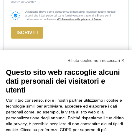
nostra newsletter.
Utilizziamo Brevo come piattaforma di marketing. Inviando questo modulo,
accetti che i dati personali da te forniti vengano trasferiti a Brevo per il
trattamento in conformità
all'Informativa sulla privacy di Brevo.
ISCRIVITI
Rifiuta cookie non necessari ✕
Questo sito web raccoglie alcuni
Marco
Russiz
Area
dati personali dei visitatori e
Felluga
Superiore
Legale
utenti
Via Gorizia, 121
Via Russiz, 7
Termini e
34072 Gradisca
34070 Capriva del
Condizioni
Con il tuo consenso, noi e i nostri partner utilizziamo i cookie e
d’Isonzo (GO)
Friuli (GO)
Privacy Policy
tecnologie simili per archiviare, accedere ed elaborare i dati
T.
+39 048199164
Ufficio T.
+39 335
Codice Etico
personali come, ad esempio, la visita al sito web o la
personalizzazione degli annunci. Poiché rispettiamo il tuo diritto
708 0590
Cookie policy
alla privacy, è possibile scegliere di non consentire alcuni tipi di
Relais T.
+39 331
info@marcofelluga.it
cookie. Clicca su preferenze GDPR per saperne di più.
663 6919