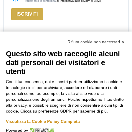
trattamento in conformità
all'Informativa sulla privacy di Brevo.
ISCRIVITI
Rifiuta cookie non necessari ✕
Questo sito web raccoglie alcuni
Marco
Russiz
Area
dati personali dei visitatori e
Felluga
Superiore
Legale
utenti
Via Gorizia, 121
Via Russiz, 7
Termini e
34072 Gradisca
34070 Capriva del
Condizioni
Con il tuo consenso, noi e i nostri partner utilizziamo i cookie e
d’Isonzo (GO)
Friuli (GO)
Privacy Policy
tecnologie simili per archiviare, accedere ed elaborare i dati
T.
+39 048199164
Ufficio T.
+39 335
Codice Etico
personali come, ad esempio, la visita al sito web o la
personalizzazione degli annunci. Poiché rispettiamo il tuo diritto
708 0590
Cookie policy
alla privacy, è possibile scegliere di non consentire alcuni tipi di
Relais T.
+39 331
info@marcofelluga.it
cookie. Clicca su preferenze GDPR per saperne di più.
Seguici
663 6919
rp@marcofelluga.it
su
Visualizza la Cookie Policy Completa
relais@russizsuperiore.it
Change Cookie
Powered by