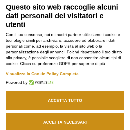
Questo sito web raccoglie alcuni
Marco
Russiz
Area
dati personali dei visitatori e
Felluga
Superiore
Legale
utenti
Via Gorizia, 121
Via Russiz, 7
Termini e
34072 Gradisca
34070 Capriva del
Condizioni
Con il tuo consenso, noi e i nostri partner utilizziamo i cookie e
d’Isonzo (GO)
Friuli (GO)
Privacy Policy
tecnologie simili per archiviare, accedere ed elaborare i dati
T.
+39 048199164
Ufficio T.
+39 335
Codice Etico
personali come, ad esempio, la visita al sito web o la
personalizzazione degli annunci. Poiché rispettiamo il tuo diritto
708 0590
Cookie policy
alla privacy, è possibile scegliere di non consentire alcuni tipi di
Relais T.
+39 331
info@marcofelluga.it
cookie. Clicca su preferenze GDPR per saperne di più.
Seguici
663 6919
rp@marcofelluga.it
su
Visualizza la Cookie Policy Completa
relais@russizsuperiore.it
Change Cookie
Powered by
preferences
ACCETTA TUTTO
© 2026
Marco Felluga S.R.L.
P. IVA 00382030310 /
Società agricola Russiz
Superiore S.S.
P. IVA 00357970318 – IT031001B5LEPQ72RS
ACCETTA NECESSARI