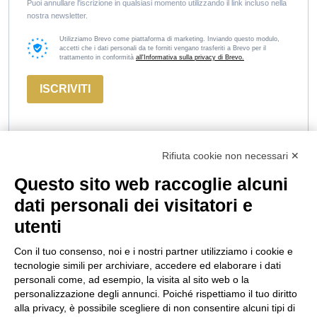
Puoi annullare l'iscrizione in qualsiasi momento utilizzando il link incluso nella
nostra newsletter.
Utilizziamo Brevo come piattaforma di marketing. Inviando questo modulo,
accetti che i dati personali da te forniti vengano trasferiti a Brevo per il
trattamento in conformità
all'Informativa sulla privacy di Brevo.
ISCRIVITI
Rifiuta cookie non necessari ✕
Questo sito web raccoglie alcuni
Marco
Russiz
Area
dati personali dei visitatori e
Felluga
Superiore
Legale
utenti
Via Gorizia, 121
Via Russiz, 7
Termini e
34072 Gradisca
34070 Capriva del
Condizioni
Con il tuo consenso, noi e i nostri partner utilizziamo i cookie e
d’Isonzo (GO)
Friuli (GO)
Privacy Policy
tecnologie simili per archiviare, accedere ed elaborare i dati
T.
+39 048199164
Ufficio T.
+39 335
Codice Etico
personali come, ad esempio, la visita al sito web o la
personalizzazione degli annunci. Poiché rispettiamo il tuo diritto
708 0590
Cookie policy
alla privacy, è possibile scegliere di non consentire alcuni tipi di
Relais T.
+39 331
info@marcofelluga.it