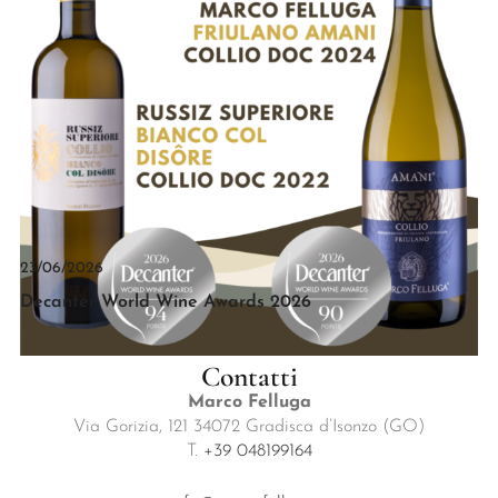
23/06/2026
Decanter World Wine Awards 2026
Contatti
Marco Felluga
Via Gorizia, 121 34072 Gradisca d’Isonzo (GO)
T.
+39 048199164