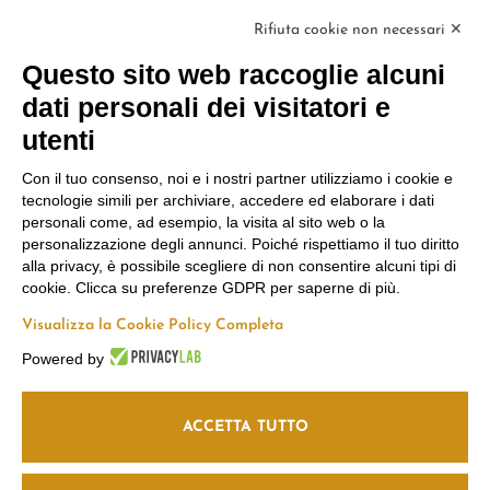
che i dati personali da te forniti vengano trasferiti a Brevo per il trattamento in
conformità
all'Informativa sulla privacy di Brevo.
Rifiuta cookie non necessari ✕
ISCRIVITI
Questo sito web raccoglie alcuni
dati personali dei visitatori e
utenti
Con il tuo consenso, noi e i nostri partner utilizziamo i cookie e
tecnologie simili per archiviare, accedere ed elaborare i dati
Marco
Russiz
Area Legale
personali come, ad esempio, la visita al sito web o la
personalizzazione degli annunci. Poiché rispettiamo il tuo diritto
Felluga
Superiore
Termini e
alla privacy, è possibile scegliere di non consentire alcuni tipi di
Condizioni
Via Gorizia, 121
Via Russiz, 7 34070
cookie. Clicca su preferenze GDPR per saperne di più.
Privacy Policy
34072 Gradisca
Capriva del Friuli
Visualizza la Cookie Policy Completa
Codice Etico
d’Isonzo (GO)
(GO)
Cookie policy
T.
+39 048199164
Ufficio T.
+39 335
Powered by
708 0590
Seguici su
Relais T.
+39 331
info@marcofelluga.it
ACCETTA TUTTO
663 6919
rp@marcofelluga.it
relais@russizsuperiore.it
Change Cookie