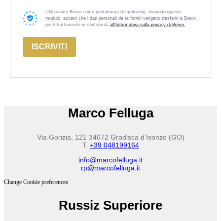
Utilizziamo Brevo come piattaforma di marketing. Inviando questo
modulo, accetti che i dati personali da te forniti vengano trasferiti a Brevo
per il trattamento in conformità
all'Informativa sulla privacy di Brevo.
ISCRIVITI
Marco Felluga
Via Gorizia, 121 34072 Gradisca d’Isonzo (GO)
T.
+39 048199164
info@marcofelluga.it
rp@marcofelluga.it
Change Cookie preferences
Russiz Superiore