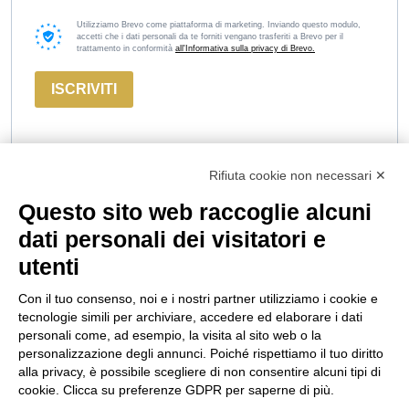
Utilizziamo Brevo come piattaforma di marketing. Inviando questo modulo,
accetti che i dati personali da te forniti vengano trasferiti a Brevo per il
trattamento in conformità
all'Informativa sulla privacy di Brevo.
ISCRIVITI
Rifiuta cookie non necessari ✕
Questo sito web raccoglie alcuni
Marco
Russiz
Area
dati personali dei visitatori e
Felluga
Superiore
Legale
utenti
Via Gorizia, 121
Via Russiz, 7
Termini e
34072 Gradisca
34070 Capriva del
Condizioni
Con il tuo consenso, noi e i nostri partner utilizziamo i cookie e
d’Isonzo (GO)
Friuli (GO)
Privacy Policy
tecnologie simili per archiviare, accedere ed elaborare i dati
T.
+39 048199164
Ufficio T.
+39 335
Codice Etico
personali come, ad esempio, la visita al sito web o la
personalizzazione degli annunci. Poiché rispettiamo il tuo diritto
708 0590
Cookie policy
alla privacy, è possibile scegliere di non consentire alcuni tipi di
Relais T.
+39 331
info@marcofelluga.it
cookie. Clicca su preferenze GDPR per saperne di più.
Seguici
663 6919
rp@marcofelluga.it