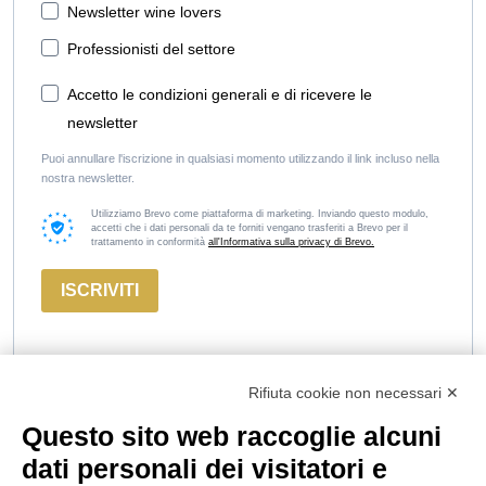
Newsletter wine lovers
Professionisti del settore
Accetto le condizioni generali e di ricevere le
newsletter
Puoi annullare l'iscrizione in qualsiasi momento utilizzando il link incluso nella
nostra newsletter.
Utilizziamo Brevo come piattaforma di marketing. Inviando questo modulo,
accetti che i dati personali da te forniti vengano trasferiti a Brevo per il
trattamento in conformità
all'Informativa sulla privacy di Brevo.
ISCRIVITI
Rifiuta cookie non necessari ✕
Questo sito web raccoglie alcuni
Marco
Russiz
Area
dati personali dei visitatori e
Felluga
Superiore
Legale