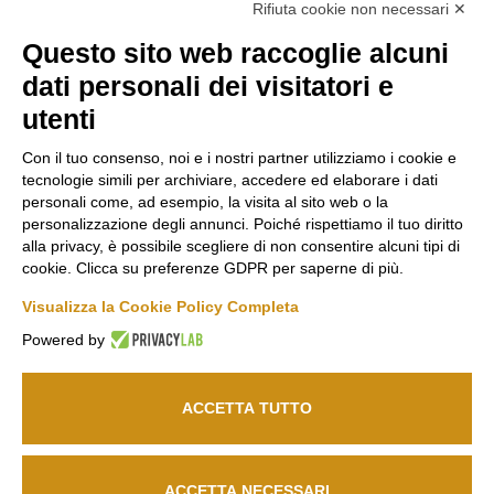
Rifiuta cookie non necessari ✕
Questo sito web raccoglie alcuni
Marco
Russiz
Area
dati personali dei visitatori e
Felluga
Superiore
Legale
utenti
Via Gorizia, 121
Via Russiz, 7
Termini e
34072 Gradisca
34070 Capriva del
Condizioni
Con il tuo consenso, noi e i nostri partner utilizziamo i cookie e
d’Isonzo (GO)
Friuli (GO)
Privacy Policy
tecnologie simili per archiviare, accedere ed elaborare i dati
T.
+39 048199164
Ufficio T.
+39 335
Codice Etico
personali come, ad esempio, la visita al sito web o la
personalizzazione degli annunci. Poiché rispettiamo il tuo diritto
708 0590
Cookie policy
alla privacy, è possibile scegliere di non consentire alcuni tipi di
Relais T.
+39 331
info@marcofelluga.it
cookie. Clicca su preferenze GDPR per saperne di più.
Seguici
663 6919
rp@marcofelluga.it
su
Visualizza la Cookie Policy Completa
relais@russizsuperiore.it
Change Cookie
Powered by
preferences
ACCETTA TUTTO
© 2026
Marco Felluga S.R.L.
P. IVA 00382030310 /
Società agricola Russiz
Superiore S.S.
P. IVA 00357970318 – IT031001B5LEPQ72RS
ACCETTA NECESSARI