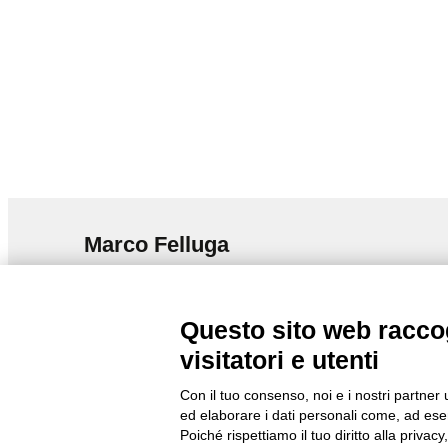
Marco Felluga
Via Gorizia, 121 34072 Gradisca d’Isonzo (GO)
T.
+39 048199164
Questo sito web raccog
info@marcofelluga.it
rp@marcofelluga.it
visitatori e utenti
Change Cookie preferences
Con il tuo consenso, noi e i nostri partner 
ed elaborare i dati personali come, ad esem
Poiché rispettiamo il tuo diritto alla privacy