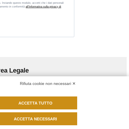
 Inviando questo modulo, accetti che i dati personali
attamento in conformità
all'Informativa sulla privacy di
ea Legale
mini e Condizioni
Rifiuta cookie non necessari ✕
vacy Policy
ice Etico
kie policy
guici su
ACCETTA TUTTO
ACCETTA NECESSARI