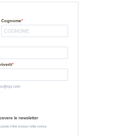
Cognome
riverti
s. abc@xyz.com
icevere le newsletter
zzando il link incluso nella nostra