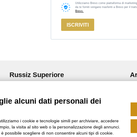
Utilizziamo Brevo come piattaforma di marketing.
da te forniti vengano trasferiti a Brevo per il tr
Brevo.
ISCRIVITI
Russiz Superiore
Ar
Via Russiz, 7 34070 Capriva del Friuli (GO)
Ter
Ufficio T.
+39 335 708 0590
Pri
Relais T.
+39 331 663 6919
Cod
lie alcuni dati personali dei
Coo
relais@russizsuperiore.it
Se
utilizziamo i cookie e tecnologie simili per archiviare, accedere
pio, la visita al sito web o la personalizzazione degli annunci.
, è possibile scegliere di non consentire alcuni tipi di cookie.